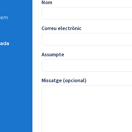
Nom
udem
Correu electrònic
lada
Assumpte
Missatge (opcional)