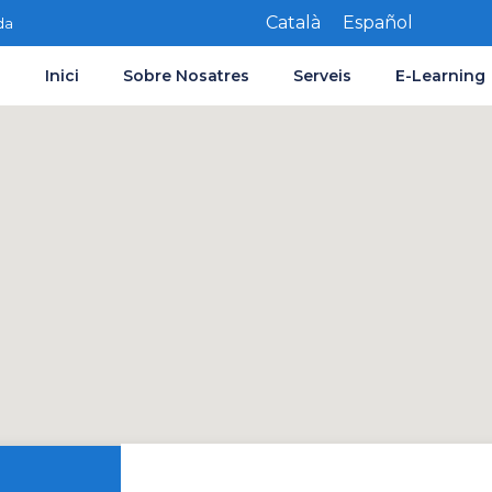
Català
Español
da
Inici
Sobre Nosatres
Serveis
E-Learning